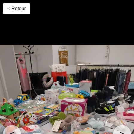
< Retour
<
>